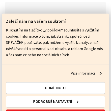
Neznáte svou jazykovou
Záleží nám na vašem soukromí
úroveň? Otestujte se
Kliknutím na tlačítko „V pořádku“ souhlasíte s využitím
cookies. Informace o tom, jak stránky společností
Vyplňte online test a změřte si své znalosti
SPĚVÁČEK používáte, pak můžeme využít k analýze naší
vybraného jazyka. Po pár minutách zjistíte,
návštěvnosti a personalizaci obsahu a reklam Google Ads
jak na tom jste a třeba už se nebudete tolik
a Seznam.cz nebo na sociálních sítích.
bát lekcí s rodilým mluvčím.
PŘEJÍT NA TEST
Více informací
ODMÍTNOUT
PODROBNÉ NASTAVENÍ