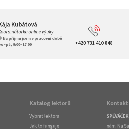
Kája Kubátová
Koordinátorka online výuky
Na příjmu jsem v pracovní době
+420 731 410 848
po–pá, 9:00–17:00
Katalog lektorů
Kontakt
Vybrat lektora
SPĚVÁČEK 
Jak to funguje
nám. Na Sa