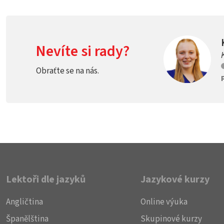
Nevíte si rady?
Obraťte se na nás.
Lektoři dle jazyků
Jazykové kurzy
Angličtina
Online výuka
Španělština
Skupinové kurzy