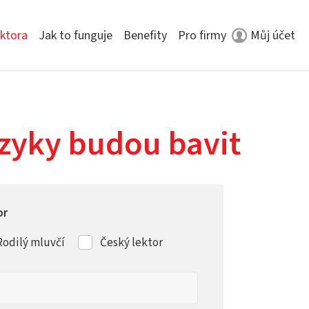
ektora
Jak to funguje
Benefity
Pro firmy
Můj účet
jazyky budou bavit
or
Rodilý mluvčí
Český lektor