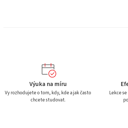
Výuka na míru
Ef
Vy rozhodujete o tom, kdy, kde a jak často
Lekce se 
chcete studovat.
po