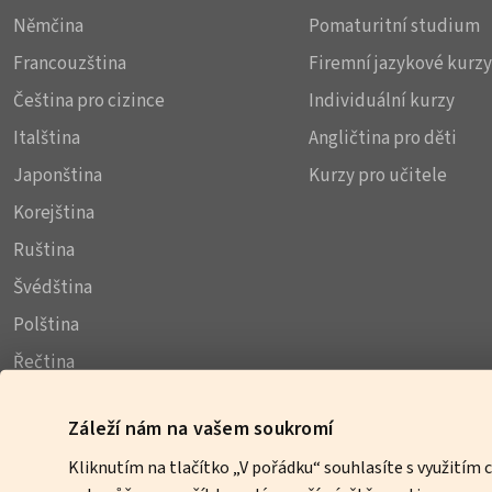
Němčina
Pomaturitní studium
Francouzština
Firemní jazykové kurzy
Čeština pro cizince
Individuální kurzy
Italština
Angličtina pro děti
Japonština
Kurzy pro učitele
Korejština
Ruština
Švédština
Polština
Řečtina
Arabština
Záleží nám na vašem soukromí
Thajština
Kliknutím na tlačítko „V pořádku“ souhlasíte s využitím
Makedonština