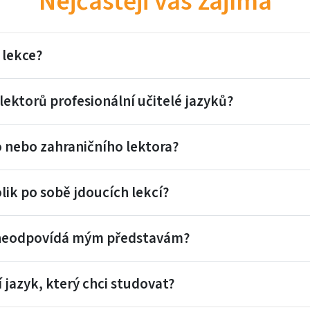
Nejčastěji vás zajímá
 lekce?
lektorů profesionální učitelé jazyků?
 nebo zahraničního lektora?
lik po sobě jdoucích lekcí?
 neodpovídá mým představám?
 jazyk, který chci studovat?