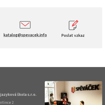
katalog@spevacek.info
Poslat vzkaz
jazyková škola s.r.o.
ntince 2