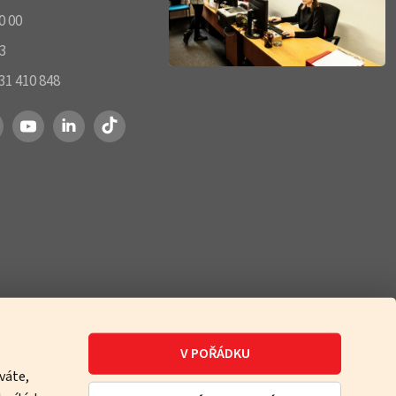
0 00
33
731 410 848
V POŘÁDKU
váte,