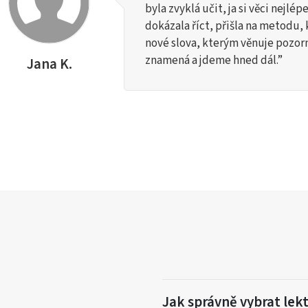
byla zvyklá učit, ja si věci nejl
dokázala říct, přišla na metodu,
nové slova, kterým věnuje pozorn
znamená a jdeme hned dál.”
Jana K.
Jak správně vybrat lek