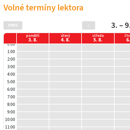
Volné termíny lektora
3. – 9
DNES
pondělí
úterý
středa
čtv
3. 8.
4. 8.
5. 8.
6.
0:00
1:00
2:00
3:00
4:00
5:00
6:00
7:00
8:00
9:00
10:00
11:00