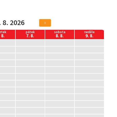
. 8. 2026
rtek
pátek
sobota
neděle
 8.
7. 8.
8. 8.
9. 8.