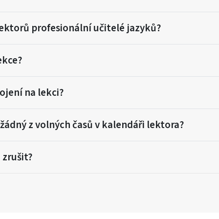
ektorů profesionální učitelé jazyků?
ekce?
ojení na lekci?
žádný z volných časů v kalendáři lektora?
zrušit?