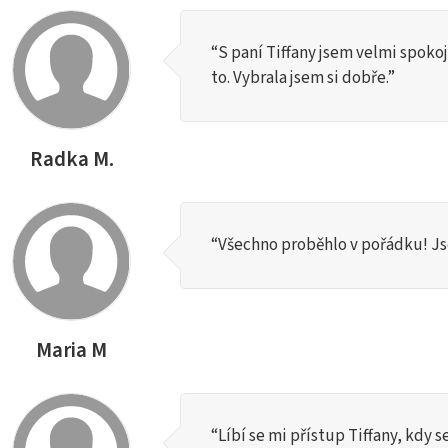
“S paní Tiffany jsem velmi spoko
to. Vybrala jsem si dobře.”
Radka M.
“Všechno proběhlo v pořádku! Js
Maria M
“Líbí se mi přístup Tiffany, kdy s