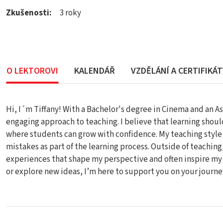
Zkušenosti:
3 roky
O LEKTOROVI
KALENDÁŘ
VZDĚLÁNÍ A CERTIFIKÁT
Hi, I´m Tiffany! With a Bachelor's degree in Cinema and an As
engaging approach to teaching. I believe that learning sho
where students can grow with confidence. My teaching style
mistakes as part of the learning process. Outside of teachin
experiences that shape my perspective and often inspire my 
or explore new ideas, I’m here to support you on your journe