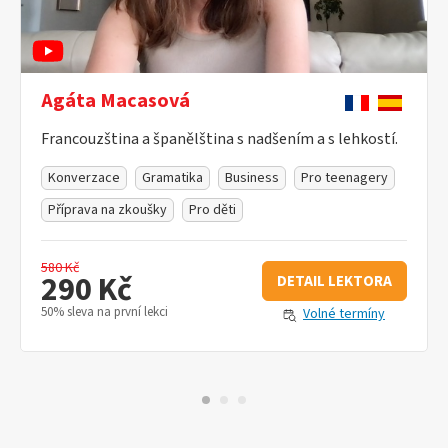
Agáta Macasová
Francouzština a španělština s nadšením a s lehkostí.
Konverzace
Gramatika
Business
Pro teenagery
Příprava na zkoušky
Pro děti
580 Kč
290 Kč
DETAIL LEKTORA
50% sleva na první lekci
Volné termíny