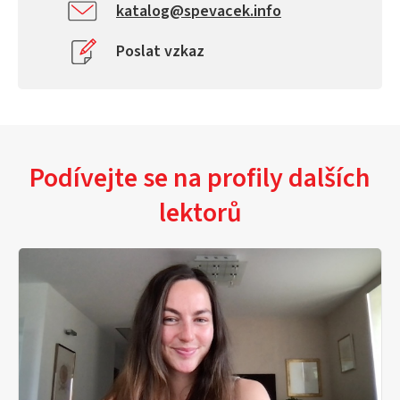
katalog@spevacek.info
Poslat vzkaz
Podívejte se na profily dalších
lektorů