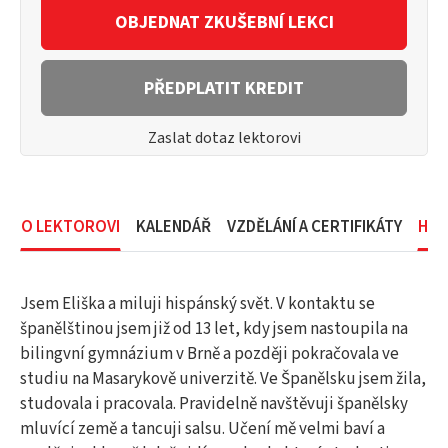
OBJEDNAT ZKUŠEBNÍ LEKCI
PŘEDPLATIT KREDIT
Zaslat dotaz lektorovi
O LEKTOROVI
KALENDÁŘ
VZDĚLÁNÍ A CERTIFIKÁTY
HOD
Jsem Eliška a miluji hispánský svět. V kontaktu se
španělštinou jsem již od 13 let, kdy jsem nastoupila na
bilingvní gymnázium v Brně a později pokračovala ve
studiu na Masarykově univerzitě. Ve Španělsku jsem žila,
studovala i pracovala. Pravidelně navštěvuji španělsky
mluvící země a tancuji salsu. Učení mě velmi baví a