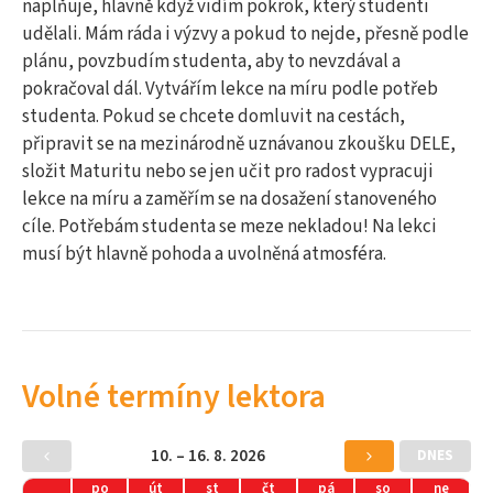
naplňuje, hlavně když vidím pokrok, který studenti
udělali. Mám ráda i výzvy a pokud to nejde, přesně podle
plánu, povzbudím studenta, aby to nevzdával a
pokračoval dál. Vytvářím lekce na míru podle potřeb
studenta. Pokud se chcete domluvit na cestách,
připravit se na mezinárodně uznávanou zkoušku DELE,
složit Maturitu nebo se jen učit pro radost vypracuji
lekce na míru a zaměřím se na dosažení stanoveného
cíle. Potřebám studenta se meze nekladou! Na lekci
musí být hlavně pohoda a uvolněná atmosféra.
Volné termíny lektora
10. – 16. 8. 2026
DNES
po
út
st
čt
pá
so
ne