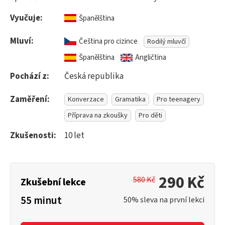
Vyučuje:
Španělština
Mluví:
Čeština pro cizince
Rodilý mluvčí
Španělština
Angličtina
Pochází z:
Česká republika
Zaměření:
Konverzace
Gramatika
Pro teenagery
Příprava na zkoušky
Pro děti
Zkušenosti:
10 let
290 Kč
580 Kč
Zkušební lekce
55 minut
50% sleva na první lekci