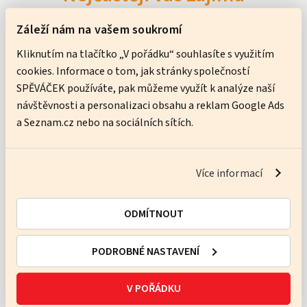
Záleží nám na vašem soukromí
Jak správně vybrat lektora?
Kliknutím na tlačítko „V pořádku“ souhlasíte s využitím
cookies. Informace o tom, jak stránky společností
Jsou lektoři Katalogu lektorů
SPĚVÁČEK používáte, pak můžeme využít k analýze naší
návštěvnosti a personalizaci obsahu a reklam Google Ads
profesionální učitelé jazyků?
a Seznam.cz nebo na sociálních sítích.
Jak si můžu objednat lekce?
Více informací
Kde najdu odkaz k připojení na lekci?
ODMÍTNOUT
Co když mi nevyhovuje žádný z volných
PODROBNÉ NASTAVENÍ
časů v kalendáři lektora?
V POŘÁDKU