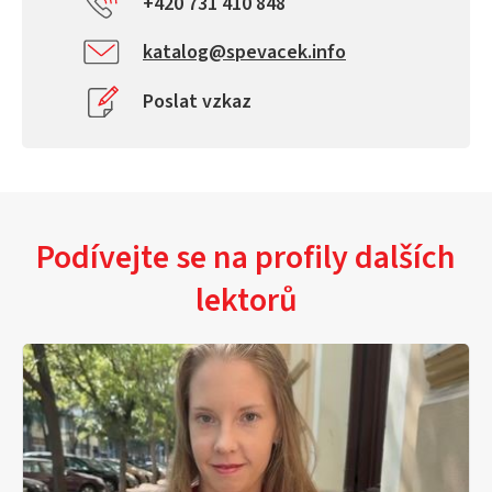
+420 731 410 848
katalog@spevacek.info
Poslat vzkaz
Podívejte se na profily dalších
lektorů