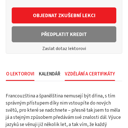
OBJEDNAT ZKUŠEBNÍ LEKCI
PŘEDPLATIT KREDIT
Zaslat dotaz lektorovi
O LEKTOROVI
KALENDÁŘ
VZDĚLÁNÍ A CERTIFIKÁTY
Francouzština a španělština nemusejí být dřina, s tím
správným přístupem díky nim vstoupíte do nových
světů, pro které se nadchnete – přesně tak jsem to měla
já a stejným způsobem předávám své znalosti dál. Výuce
jazyků se věnuji již několik let, a tak vím, že každý