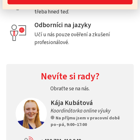
Výběr lektora je zcela na vás. Začít můžete
třeba hned teď.
Odborníci na jazyky
Učí u nás pouze ověření a zkušení
profesionálové.
Nevíte si rady?
Obraťte se na nás.
Kája Kubátová
Koordinátorka online výuky
Na příjmu jsem v pracovní době
po–pá, 9:00–17:00