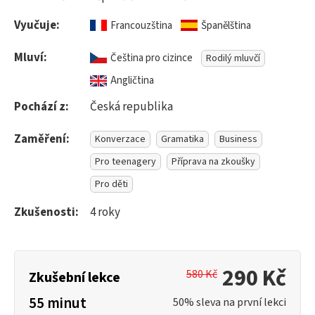
Vyučuje:
Francouzština
Španělština
Mluví:
Čeština pro cizince
Rodilý mluvčí
Angličtina
Pochází z:
Česká republika
Zaměření:
Konverzace
Gramatika
Business
Pro teenagery
Příprava na zkoušky
Pro děti
Zkušenosti:
4 roky
290 Kč
580 Kč
Zkušební lekce
55 minut
50% sleva na první lekci