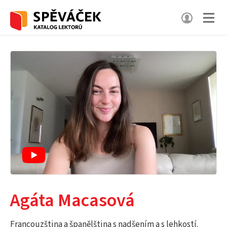
Agáta Macasová
Francouzština a španělština s nadšením a s lehkostí.