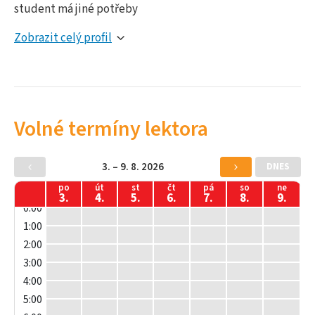
student má jiné potřeby
Zobrazit celý profil
Volné termíny lektora
3. – 9. 8. 2026
DNES
po
út
st
čt
pá
so
ne
3.
4.
5.
6.
7.
8.
9.
0:00
1:00
2:00
3:00
4:00
5:00